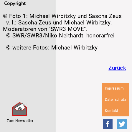
Copyright
© Foto 1: Michael Wirbitzky und Sascha Zeus
v. l.: Sascha Zeus und Michael Wirbitzky,
Moderatoren von "SWR3 MOVE".
© SWR/SWR3/Niko Neithardt, honorarfrei
© weitere Fotos: Michael Wirbitzky
Zurück
Navigation
Impressum
überspringen
Datenschutz
Kontakt
Zum Newsletter
Faceboo
Tw