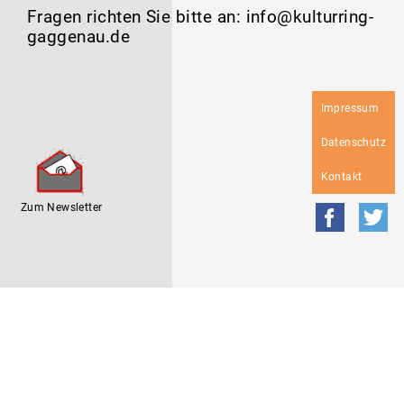
Fragen richten Sie bitte an: info@kulturring-
gaggenau.de
Navigation
Impressum
überspringen
Datenschutz
Kontakt
Zum Newsletter
Faceboo
Tw