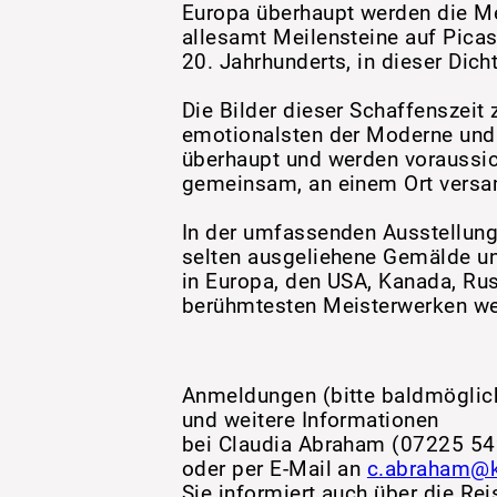
Europa überhaupt werden die M
allesamt Meilensteine auf Pic
20. Jahrhunderts, in dieser Dic
Die Bilder dieser Schaffenszeit
emotionalsten der Moderne und
überhaupt und werden voraussich
gemeinsam, an einem Ort versam
In der umfassenden Ausstellung
selten ausgeliehene Gemälde u
in Europa, den USA, Kanada, Rus
berühmtesten Meisterwerken wel
Anmeldungen (bitte baldmöglic
und weitere Informationen
bei Claudia Abraham (07225 54
oder per E-Mail an
c.abraham@k
Sie informiert auch über die Rei